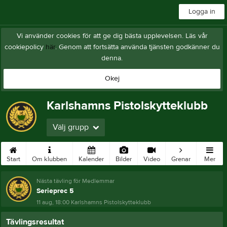
Logga in
Vi använder cookies för att ge dig bästa upplevelsen. Läs vår
cookiepolicy
här
. Genom att fortsätta använda tjänsten godkänner du
denna.
Okej
Karlshamns Pistolskytteklubb
Välj grupp
Start
Om klubben
Kalender
Bilder
Video
Grenar
Mer
Nästa tävling för Medlemmar
Serieprec 5
11 aug, 18:00
Karlshamns Pistolskytteklubb
Tävlingsresultat