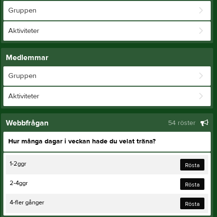
Gruppen
Aktiviteter
Medlemmar
Gruppen
Aktiviteter
Webbfrågan
54 röster
Hur många dagar i veckan hade du velat träna?
1-2ggr
Rösta
2-4ggr
Rösta
4-fler gånger
Rösta