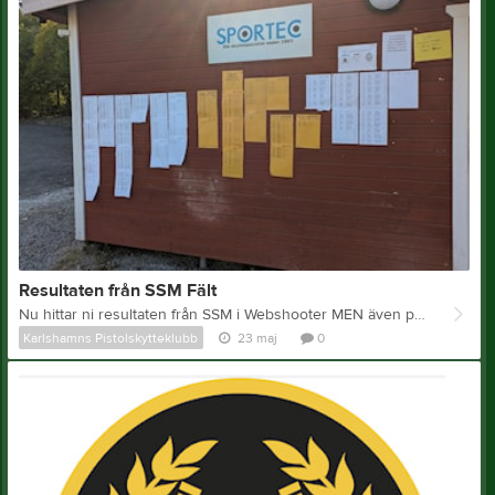
Resultaten från SSM Fält
Nu hittar ni resultaten från SSM i Webshooter MEN även på Blekinge Pistolskyttekrets hemsida Stort tack till alla medlemmar i Karlshamns Pk som ställde upp under SSM med förberedelser och genomförande. SSM Fält
Karlshamns Pistolskytteklubb
23 maj
0