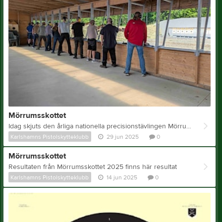
Mörrumsskottet
Idag skjuts den årliga nationella precisionstävlingen Mörrumsskottet. Skjutlag 1 är igång och vi hoppas på många fina resultat och en bra skjutning under dagen.
Karlshamns Pistolskytteklubb
29 jun 2025
0
Mörrumsskottet
Resultaten från Mörrumsskottet 2025 finns här resultat
Karlshamns Pistolskytteklubb
14 jun 2025
0