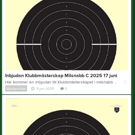
Inbjudan Klubbmästerskap Milsnabb C 2025 17 juni
Här kommer en inbjudan till Klubbmästerskapet i milsnabb C I samband med detta genomförs en kretstävling i milsnabb OBS! Endats 20 platser. Först till kvarn gäller Inbjudan hittar du HÄR Välkommen!
Medlemmar
5 jun 2025
0