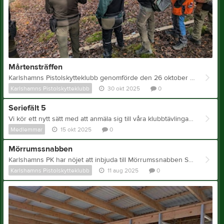
Mårtensträffen
Karlshamns Pistolskytteklubb genomförde den 26 oktober nationella fältskjutning MÅRTENSTRÄFFEN Tävlingen är genomförd och resultaten finns här Vi gratulerar Fredrik Pehrson som vann både prsentkortet från Sportec med "bästa 3-skytt" samt poängpriset.
Karlshamns Pistolskytteklubb
30 okt 2025
0
Seriefält 5
Vi kör ett nytt sätt med att anmäla sig till våra klubbtävlingar och först ut är våra fälttävlingar. Anmäl dig till Seriefält 5 här /Fältsektionen
Medlemmar
15 okt 2025
0
Mörrumssnabben
Karlshamns PK har nöjet att inbjuda till Mörrumssnabben Söndagen den 24 augusti 2025 Tävlingen är genomförd och resultaten finns här
Karlshamns Pistolskytteklubb
11 aug 2025
0