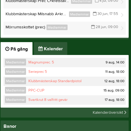
Klubbmästerskap Prec C+kretstävling
4 jul, 09:00
Medlemmar
Klubbmästerskap Milsnabb A+kretstävling
30 jun, 17:55
Medlemmar
Mörrumsskottet (prec)
28 jun, 09:00
Medlemmar
Kalender
På gång
9 aug, 14:00
Medlemmar
Magnumprec. 5
11 aug, 18:00
Medlemmar
Serieprec 5
12 aug, 18:00
Medlemmar
Klubbmästerskap Standardpistol
15 aug, 09:00
Medlemmar
PPC-CUP
17 aug, 18:00
Medlemmar
Svartkrut 8 valfritt gevär
Kalenderöversikt
Banor