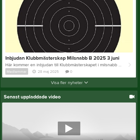
Inbjudan Klubbmästerskap Milsnabb B 2025 3 juni
Här kommer en inbjudan till Klubbmästerskapet i milsnabb B I samband med detta genomförs en kretstävling i milsnabb OBS! Endats 20 platser. Först till kvarn gäller Inbjudan hittar du HÄR Välkommen!
Medlemmar
28 maj 2025
0
Visa fler nyheter
Senast uppladdade video