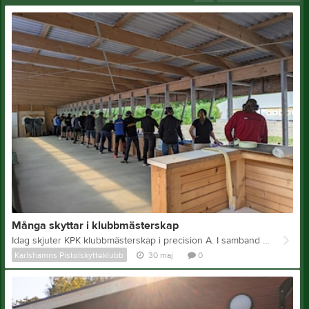
Många skyttar i klubbmästerskap
Idag skjuter KPK klubbmästerskap i precision A. I samband med detta genomförs en krets tävling i precision. Hela 15 skyttar deltar i klubbmästerskapet. Otroligt kul att så många deltar i klubbmästerskapet.
Karlshamns Pistolskytteklubb
30 maj
0