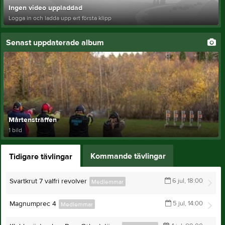
Ingen video uppladdad
Logga in och ladda upp ert första klipp
Senast uppdaterade album
Mårtensträffen
1 bild
Kommande tävlingar
Tidigare tävlingar
Svartkrut 7 valfri revolver
6 jul, 18:00
Medlemmar
Magnumprec 4
5 jul, 14:00
Medlemmar