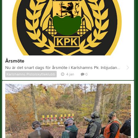
Årsmöte
Nu är det snart dags för årsmöte i Karlshamns Pk. Inbjudan, dagordning och övriga handlingar finns under Dokument-Årsmöte
Karlshamns Pistolskytteklubb
4 jan
0