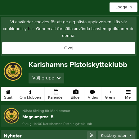
Logga in
Vi använder cookies för att ge dig bästa upplevelsen. Läs vår
cookiepolicy
här
. Genom att fortsätta använda tjänsten godkänner du
denna.
Okej
Karlshamns Pistolskytteklubb
Välj grupp
Start
Om klubben
Kalender
Bilder
Video
Grenar
Mer
Nästa tävling för Medlemmar
Magnumprec. 5
9 aug, 14:00
Karlshamns Pistolskytteklubb
Nyheter
Klubbnyheter