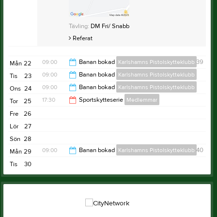
Tävling:
DM Fri/ Snabb
Referat
09:00
Banan bokad
Karlshamns Pistolskytteklubb
v.39
Mån
22
09:00
Banan bokad
Karlshamns Pistolskytteklubb
Tis
23
16:30
09:00
Banan bokad
Karlshamns Pistolskytteklubb
Ons
24
16:30
17:30
Sportskytteserie
Medlemmar
Tor
25
16:30
Fre
26
18:30
Lör
27
Sön
28
09:00
Banan bokad
Karlshamns Pistolskytteklubb
v.40
Mån
29
Tis
30
16:30