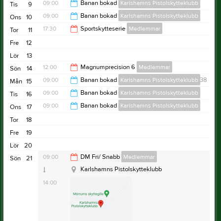
16:30
09:00
Banan bokad
Karlshamns Pistolskytteklubb
Tis
9
19:00
09:00
Banan bokad
Karlshamns Pistolskytteklubb
Ons
10
16:30
17:30
Sportskytteserie
Medlemmar
Tor
11
16:30
Fre
12
18:30
Lör
13
12:00
Magnumprecision 6
Medlemmar
Sön
14
09:00
Banan bokad
Karlshamns Pistolskytteklubb
v.38
Mån
15
14:00
09:00
Banan bokad
Karlshamns Pistolskytteklubb
Tis
16
16:30
09:00
Banan bokad
Karlshamns Pistolskytteklubb
Ons
17
16:30
Tor
18
16:30
Fre
19
Lör
20
09:00
DM Fri/ Snabb
Medlemmar
Sön
21
Karlshamns Pistolskytteklubb
14:00