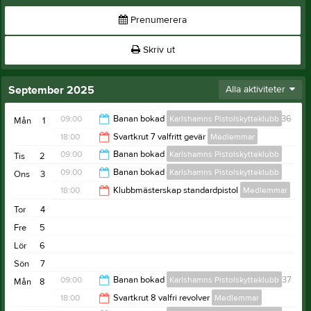
Prenumerera
Skriv ut
September 2025
Alla aktiviteter
09:00
Banan bokad
Karlshamns Pistolskytteklubb
v.36
Mån
1
18:00
Svartkrut 7 valfritt gevär
Medlemmar
16:30
09:00
Banan bokad
Karlshamns Pistolskytteklubb
Tis
2
19:00
09:00
Banan bokad
Karlshamns Pistolskytteklubb
Ons
3
16:30
18:00
Klubbmästerskap standardpistol
Medlemmar
16:30
Tor
4
19:00
Fre
5
Lör
6
Sön
7
09:00
Banan bokad
Karlshamns Pistolskytteklubb
v.37
Mån
8
18:00
Svartkrut 8 valfri revolver
Medlemmar