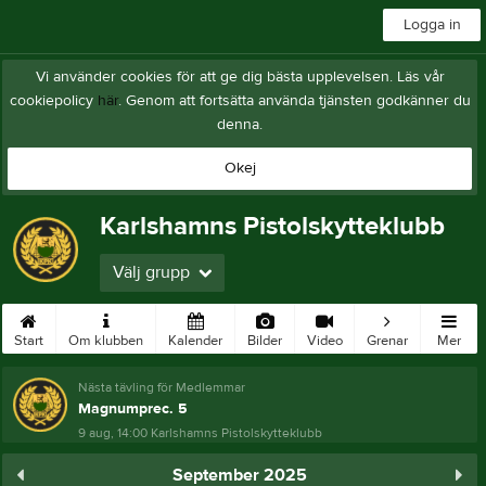
Logga in
Vi använder cookies för att ge dig bästa upplevelsen. Läs vår
cookiepolicy
här
. Genom att fortsätta använda tjänsten godkänner du
denna.
Okej
Karlshamns Pistolskytteklubb
Välj grupp
Start
Om klubben
Kalender
Bilder
Video
Grenar
Mer
Nästa tävling för Medlemmar
Magnumprec. 5
9 aug, 14:00
Karlshamns Pistolskytteklubb
September 2025