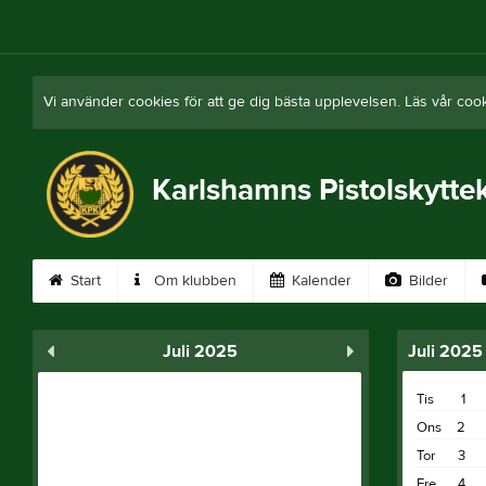
Vi använder cookies för att ge dig bästa upplevelsen. Läs vår coo
Karlshamns Pistolskytte
Start
Om klubben
Kalender
Bilder
Juli 2025
Juli 2025
Tis
1
Ons
2
Tor
3
Fre
4