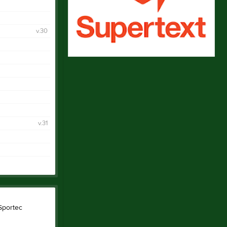
v.30
v.31