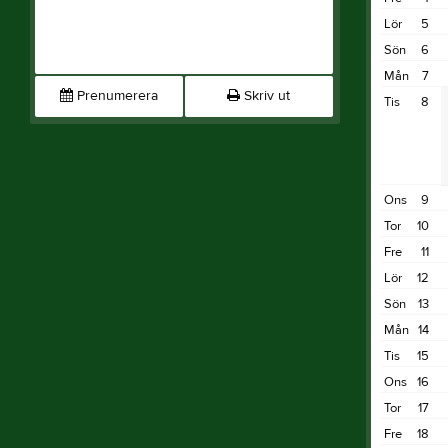
Lör
5
Sön
6
Mån
7
Prenumerera
Skriv ut
Tis
8
Ons
9
Tor
10
Fre
11
Lör
12
Sön
13
Mån
14
Tis
15
Ons
16
Tor
17
Fre
18