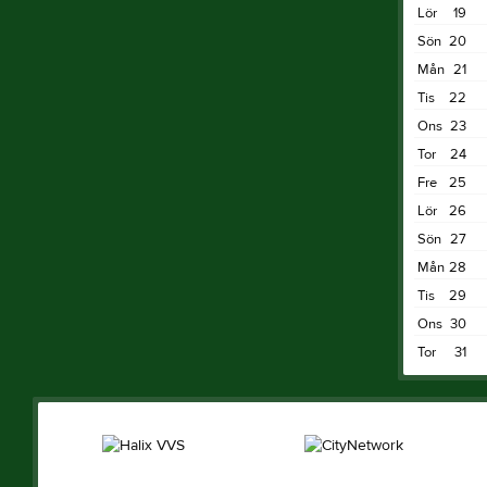
Lör
19
Sön
20
Mån
21
Tis
22
Ons
23
Tor
24
Fre
25
Lör
26
Sön
27
Mån
28
Tis
29
Ons
30
Tor
31