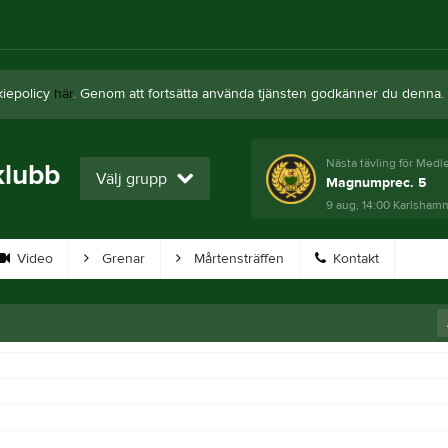
kiepolicy
här
. Genom att fortsätta använda tjänsten godkänner du denna.
Nästa tävling för Med
klubb
Välj grupp
Magnumprec. 5
9 aug, 14:00
Karlshamns
Video
Grenar
Mårtensträffen
Kontakt