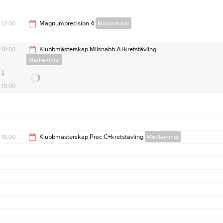
12:00
Magnumprecision 4
Medlemmar
14:00
18:00
Klubbmästerskap Milsnabb A+kretstävling
Medlemmar
19:00
18:00
Klubbmästerskap Prec C+kretstävling
Medlemmar
19:00