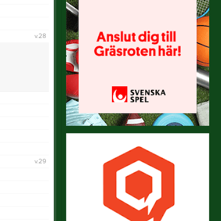
v.28
v.29